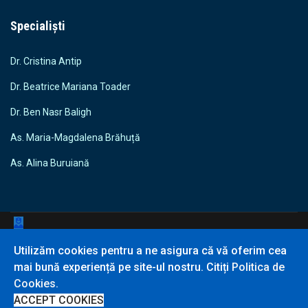
Specialiști
Dr. Cristina Antip
Dr. Beatrice Mariana Toader
Dr. Ben Nasr Baligh
As. Maria-Magdalena Brăhuță
As. Alina Buruiană
Utilizăm cookies pentru a ne asigura că vă oferim cea
© 2026 Clinca LucasDent | Dr. Cristina Antip
mai bună experiență pe site-ul nostru. Citiți
Politica de
Strada Traian 250, Sc. C, P, Ap. 1, Vaslui 730204, România
Cookies
.
Politica de Cookies
|
Politica de Confidențialitate
ACCEPT COOKIES