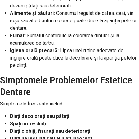
deveni pătați sau deteriorați.
Alimente și băuturi:
Consumul regulat de cafea, ceai, vin
roșu sau alte băuturi colorate poate duce la apariția petelor
dentare.
Fumat:
Fumatul contribuie la colorarea dinților și la
acumularea de tartru.
Igiena orală precară:
Lipsa unei rutine adecvate de
îngrijire orală poate duce la decolorare și la apariția petelor
pe dinți.
Simptomele Problemelor Estetice
Dentare
Simptomele frecvente includ:
Dinți decolorați sau pătați
Spații între dinți
Dinți ciobiți, fisurați sau deteriorați
Dinți neregulați sau aliniați incorect