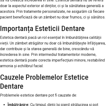
să vă crească încrederea în sine. Estetica dentară nu se referă
doar la aspectul exterior al dinților, ci și la sănătatea generală a
acestora. Prin tratamente personalizate, ne asigurăm că fiecare
pacient beneficiază de un zâmbet nu doar frumos, ci și sănătos.
Importanța Esteticii Dentare
Estetica dentară joacă un rol esențial în îmbunătățirea calității
vieții. Un zâmbet atrăgător nu doar că îmbunătățește înfățișarea,
dar contribuie și la starea generală de bine, crescându-vă
încrederea în sine. Prin intermediul tratamentelor moderne,
estetica dentară poate corecta imperfecțiuni minore, restabilind
armonia și echilibrul facial.
Cauzele Problemelor Estetice
Dentare
Problemele estetice dentare pot fi cauzate de:
Îmbătrânire:
Cu timpul, dinții își pierd strălucirea și pot