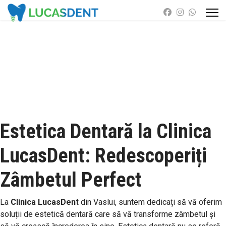
Estetica Dentară la Clinica
LucasDent: Redescoperiți
Zâmbetul Perfect
La
Clinica LucasDent
din Vaslui, suntem dedicați să vă oferim
soluții de estetică dentară care să vă transforme zâmbetul și